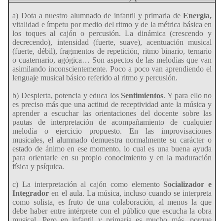
a) Dota a nuestro alumnado de infantil y primaria de
Energía,
vitalidad e ímpetu por medio del ritmo y de la métrica básica en
los toques al cajón o percusión. La dinámica (crescendo y
decrecendo), intensidad (fuerte, suave), acentuación musical
(fuerte, débil), fragmentos de repetición, ritmo binario, ternario
o cuaternario, agógica… Son aspectos de las melodías que van
asimilando inconscientemente. Poco a poco van aprendiendo el
lenguaje musical básico referido al ritmo y percusión.
b) Despierta, potencia y educa los
Sentimientos
. Y para ello no
es preciso más que una actitud de receptividad ante la música y
aprender a escuchar las orientaciones del docente sobre las
pautas de interpretación de acompañamiento de cualquier
melodía o ejercicio propuesto. En las improvisaciones
musicales, el alumnado demuestra normalmente su carácter o
estado de ánimo en ese momento, lo cual es una buena ayuda
para orientarle en su propio conocimiento y en la maduración
física y psíquica.
c)
La interpretación al cajón como elemento
Socializador e
Integrador
en el aula. La música, incluso cuando se interpreta
como solista, es fruto de una colaboración, al menos la que
debe haber entre intérprete con el público que escucha la obra
musical. Pero en infantil y primaria es mucho más, porque