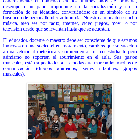
concretamente el flamenco en los últimos años de primaria,
desempeña un papel importante en la socialización y en la
formación de su identidad, convirtiéndose en un símbolo de su
búsqueda de personalidad y autonomía. Nuestro alumnado escucha
música, bien sea por radio, internet, video
juegos, móvil o por
televisión desde que se levantan hasta que se acuestan.
El educador, docente o maestro debe ser consciente de que estamos
inmersos en una sociedad en movimiento, cambios que se suceden
a una velocidad meteórica y sorprenden al mismo estudiante pero
asimismo no soportan el aburrimiento en el aula. Sus gustos
musicales, están supeditados a las modas que marcan los medios de
comunicación (dibujos animados, series infantiles, grupos
musicales).