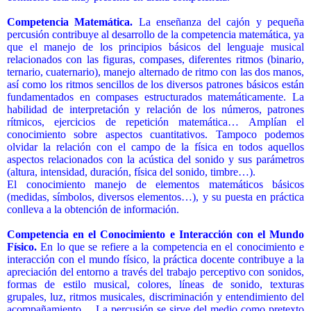
Competencia Matemática.
La enseñanza del cajón y pequeña
percusión contribuye al desarrollo de la
competencia matemática,
ya
que el manejo de los principios básicos del lenguaje musical
relacionados con las figuras, compases, diferentes ritmos (binario,
ternario, cuaternario), manejo alternado de ritmo con las dos manos,
así como los ritmos sencillos de los diversos patrones básicos están
fundamentados en compases estructurados matemáticamente. La
habilidad de interpretación y relación de los números, patrones
rítmicos, ejercicios de repetición matemática… Amplían el
conocimiento sobre aspectos cuantitativos. Tampoco podemos
olvidar la relación con el campo de la física en todos aquellos
aspectos relacionados con la acústica del sonido y sus parámetros
(altura, intensidad, duración, física del sonido, timbre…).
El conocimiento manejo de elementos matemáticos básicos
(medidas, símbolos, diversos elementos…), y su puesta en práctica
conlleva a la obtención de información.
Competencia en el Conocimiento e Interacción con el Mundo
Físico.
En lo que se refiere a la
competencia en el conocimiento e
interacción con el mundo físico
, la práctica docente contribuye a la
apreciación del entorno a través del trabajo perceptivo con sonidos,
formas de estilo musical, colores, líneas de sonido, texturas
grupales, luz, ritmos musicales, discriminación y entendimiento del
acompañamiento… La percusión se sirve del medio como pretexto