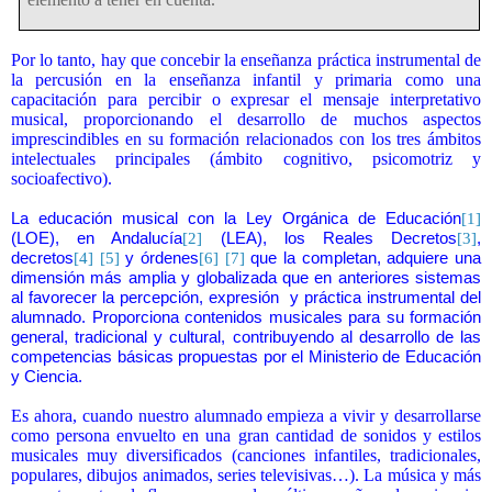
Por lo tanto, hay que concebir la enseñanza práctica instrumental de
la percusión en la enseñanza infantil y primaria como una
capacitación para percibir o expresar el mensaje interpretativo
musical, proporcionando el desarrollo de muchos aspectos
imprescindibles en su formación relacionados con los tres ámbitos
intelectuales principales (
ámbito cognitivo, psicomotriz y
socioafectivo).
La educación musical con la Ley Orgánica de Educación
[1]
(LOE), en Andalucía
[2]
(LEA), los Reales Decretos
[3]
,
decretos
[4]
[5]
y órdenes
[6]
[7]
que la completan, adquiere una
dimensión más amplia y globalizada que en anteriores sistemas
al favorecer la percepción, expresión
y práctica instrumental del
alumnado. Proporciona contenidos musicales para su formación
general, tradicional y cultural, contribuyendo al desarrollo de las
competencias básicas propuestas por el Ministerio de Educación
y Ciencia.
Es ahora, cuando nuestro alumnado empieza a vivir y desarrollarse
como persona envuelto en una gran cantidad de sonidos y estilos
musicales muy diversificados (canciones infantiles, tradicionales,
populares, dibujos animados, series televisivas…). La música y más