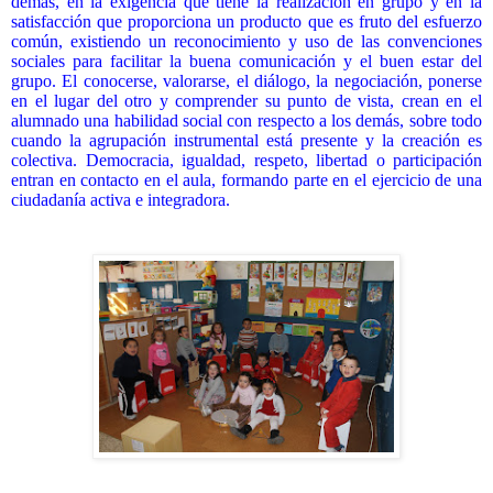
demás, en la exigencia que tiene la realización en grupo y en la
satisfacción que proporciona un producto que es fruto del esfuerzo
común, existiendo
un
reconocimiento y uso de las convenciones
sociales para facilitar la buena comunicación y el buen estar del
grupo. El conocerse, valorarse, el diálogo, la negociación, ponerse
en el lugar del otro y comprender su punto de vista, crean en el
alumnado una habilidad social con respecto a los demás, sobre todo
cuando la agrupación instrumental está presente y la creación es
colectiva. Democracia, igualdad, respeto, libertad o participación
entran en contacto en el aula, formando parte en el ejercicio de una
ciudadanía activa e integradora.