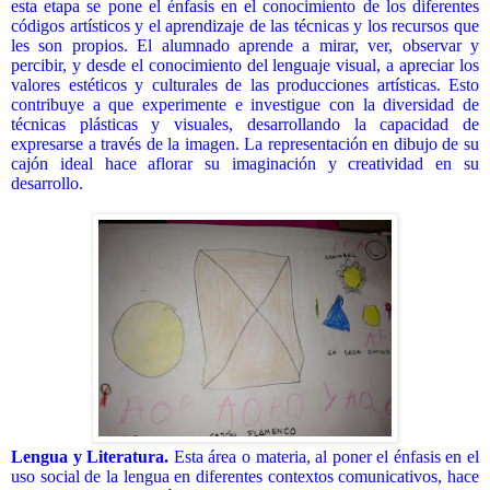
esta etapa se pone el énfasis en el conocimiento de los diferentes
códigos artísticos y el aprendizaje de las técnicas y los recursos que
les son propios. El alumnado aprende a mirar, ver, observar y
percibir, y desde el conocimiento del lenguaje visual, a apreciar los
valores estéticos y culturales de las producciones artísticas. Esto
contribuye a que experimente e investigue con la diversidad de
técnicas plásticas y visuales, desarrollando la capacidad de
expresarse a través de la imagen. La representación en dibujo de su
cajón ideal hace aflorar su imaginación y creatividad en su
desarrollo.
Lengua y Literatura.
Esta área o materia, al poner el énfasis en el
uso social de la lengua en diferentes contextos comunicativos, hace